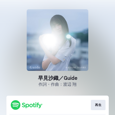
早見沙織／Guide
作詞・作曲：渡辺 翔
再生